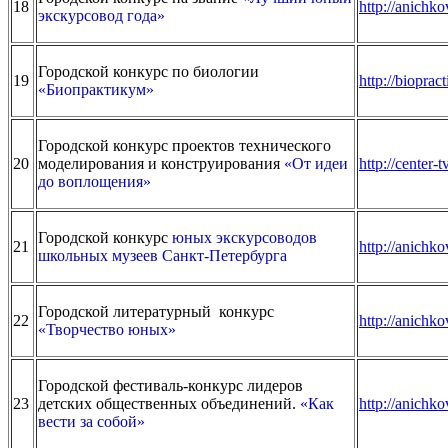
18
http://anichko
экскурсовод года»
Городской конкурс по биологии
19
http://bioprac
«Биопрактикум»
Городской конкурс проектов технического
20
моделирования и конструирования
«От идеи
http://center-
до воплощения»
Городской конкурс
юных экскурсоводов
21
http://anichk
школьных музеев Санкт-Петербурга
Городской литературный конкурс
22
http://anichko
«Творчество юных»
Городской фестиваль-конкурс лидеров
23
детских общественных объединений.
«Как
http://anichko
вести за собой»