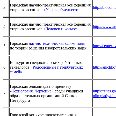
Городская научно-практическая конференция
3
http://bioconf
старшеклассников
«Ученые будущего»
Городская научно-практическая конференция
4
http://www.an
старшеклассников
«Человек и космос»
Городская
научно-техническая олимпиада
5
http://center-
по теории решения изобретательских задач
Конкурс исследовательских работ юных
6
генеалогов
«Родословные петербургских
http://anichko
семей»
Городская олимпиада по предмету
«Технология. Черчение»
среди учащихся
https://sites.
7
образовательных организаций Санкт-
olimpiady/oli
Петербурга
Городской конкурс просветительских