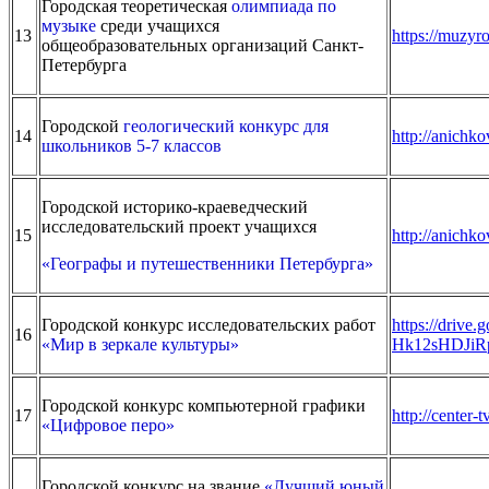
Городская теоретическая
олимпиада по
музыке
среди учащихся
13
https://muzyr
общеобразовательных организаций Санкт-
Петербурга
Городской
геологический конкурс для
14
http://anichk
школьников 5-7 классов
Городской историко-краеведческий
исследовательский проект учащихся
15
http://anichk
«Географы и путешественники Петербурга»
Городской конкурс исследовательских работ
https://drive
16
«Мир в зеркале культуры»
Hk12sHDJiRp
Городской конкурс компьютерной графики
17
http://center-
«Цифровое перо»
Городской конкурс на звание
«Лучший юный