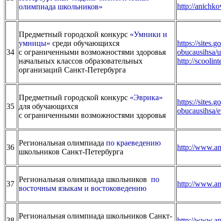
http://anichk
олимпиада школьников»
Предметный городской конкурс
«Умники и
умницы»
среди обучающихся
https://sites
34
с ограниченными возможностями здоровья
obucausihsa/
начальных классов образовательных
http://scooli
организаций Санкт-Петербурга
Предметный городской конкурс
«Эврика»
https://sites
35
для обучающихся
obucausihsa/e
с ограниченными возможностями здоровья
Региональная олимпиада
по краеведению
36
http://www.an
школьников Санкт-Петербурга
Региональная олимпиада школьников
по
37
http://www.an
восточным языкам и востоковедению
Региональная олимпиада школьников Санкт-
38
http://www.an