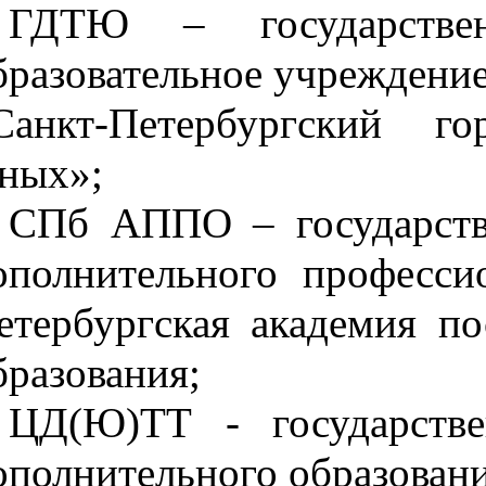
ГДТЮ – государствен
бразовательное учреждение
Санкт-Петербургский го
ных»;
СПб АППО – государств
ополнительного професси
етербургская академия по
бразования;
ЦД(Ю)ТТ - государстве
ополнительного образовани