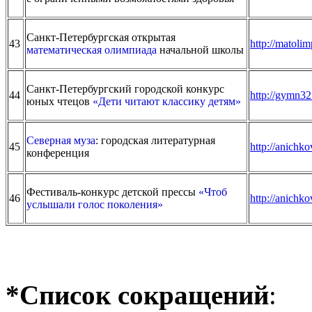
Санкт-Петербургская открытая
43
http://matolim
математическая олимпиада
начальной школы
Санкт-Петербургский городской конкурс
44
http://gymn32
юных чтецов
«Дети читают классику детям»
Северная муза
: городская литературная
45
http://anichk
конференция
Фестиваль-конкурс детской прессы
«Чтоб
46
http://anichk
услышали голос поколения»
*Список сокращений
: 