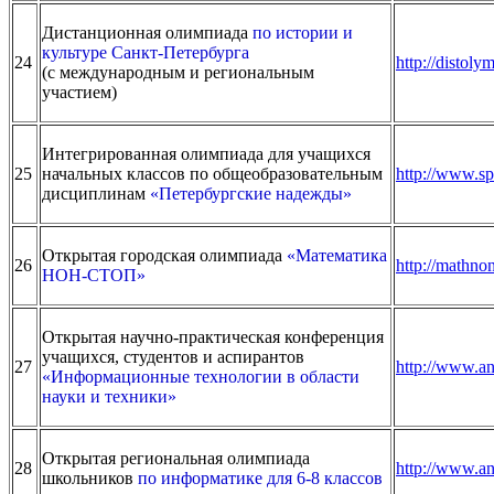
Дистанционная олимпиада
по истории и
культуре Санкт-Петербурга
24
http://distoly
(с международным и региональным
участием)
Интегрированная олимпиада для учащихся
25
начальных классов по общеобразовательным
http://www.sp
дисциплинам
«Петербургские надежды»
Открытая городская олимпиада
«Математика
26
http://mathnon
НОН-СТОП»
Открытая научно-практическая конференция
учащихся, студентов и аспирантов
27
http://www.an
«Информационные технологии в области
науки и техники»
Открытая региональная олимпиада
28
http://www.an
школьников
по информатике для 6-8 классов