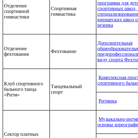
программа для де
Отделение
Спортивная
спортивных школ,
спортивной
гимнастика
специализированны
гимнастики
юношеских школ о
резерва
Дополнительная
Отделение
общеобразовательн
Фехтование
фехтования
предпрофессионал
виду спорта Фехто
Комплексная прог
спортивного бальн
Клуб спортивного
Танцевальный
бального танца
спорт
«Ритм»
Ритмика
Музыкально-ритми
основы хореограф
Сектор платных