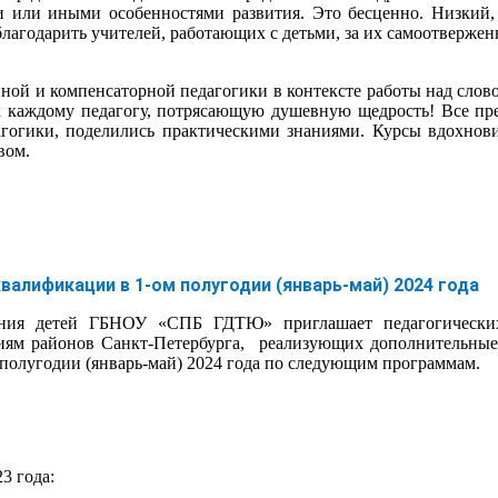
еми или иными особенностями развития. Это бесценно. Низкий
благодарить учителей, работающих с детьми, за их самоотвержен
ной и компенсаторной педагогики в контексте работы над слов
к каждому педагогу, потрясающую душевную щедрость! Все пре
гогики, поделились практическими знаниями. Курсы вдохнов
вом.
алификации в 1-ом полугодии (январь-май) 2024 года
ания детей ГБНОУ «СПБ ГДТЮ» приглашает педагогических
ям районов Санкт-Петербурга, реализующих дополнительные 
полугодии (январь-май) 2024 года по следующим программам.
3 года: