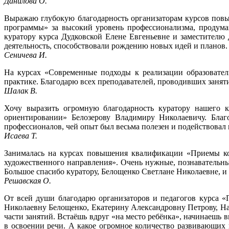
Данилова О.
Выражаю глубокую благодарность организаторам курсов пов
программы» за высокий уровень профессионализма, продума
куратору курса Дудковской Елене Евгеньевне и заместител
деятельность, способствовали рождению новых идей и планов.
Сеничева И.
На курсах «Современные подходы к реализации образовател
практике. Благодарю всех преподавателей, проводивших занят
Шалак В.
Хочу выразить огромную благодарность куратору нашего к
ориентировании» Белозерову Владимиру Николаевичу. Благо
профессионалов, чей опыт был весьма полезен и подействовал
Исаева Т.
Занималась на курсах повышения квалификации «Приемы кор
художественного направления». Очень нужные, познавательны
Большое спасибо куратору, Белощенко Светлане Николаевне, и
Решавская О.
От всей души благодарю организаторов и педагогов курса «
Николаевну Белощенко, Екатерину Александровну Петрову, На
части занятий. Встаёшь вдруг «на место ребёнка», начинаешь 
в освоении речи. А какое огромное количество развивающих