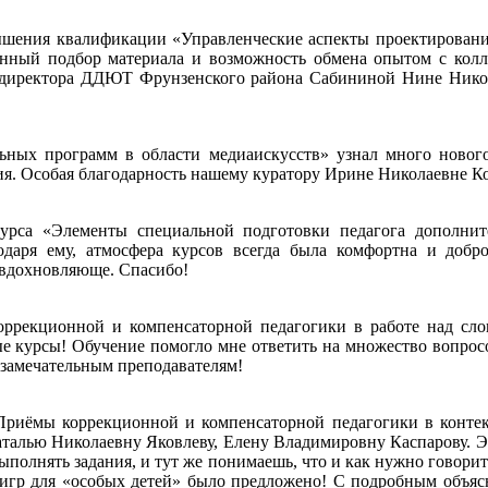
ышения квалификации «Управленческие аспекты проектирования
нный подбор материала и возможность обмена опытом с колле
ю директора ДДЮТ Фрунзенского района Сабининой Нине Нико
ьных программ в области медиаискусств» узнал много новог
ия. Особая благодарность нашему куратору Ирине Николаевне К
урса «Элементы специальной подготовки педагога дополните
даря ему, атмосфера курсов всегда была комфортна и добро
 вдохновляюще. Спасибо!
рекционной и компенсаторной педагогики в работе над слов
е курсы! Обучение помогло мне ответить на множество вопросо
 замечательным преподавателям!
Приёмы коррекционной и компенсаторной педагогики в контек
талью Николаевну Яковлеву, Елену Владимировну Каспарову. Это
выполнять задания, и тут же понимаешь, что и как нужно говори
 игр для «особых детей» было предложено! С подробным объяс