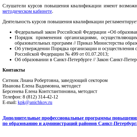
Слушатели курсов повышения квалификации имеют возможно
методическом кабинете
.
Деятельность курсов повышения квалификации регламентируе
Федеральный закон Российской Федерации «Об образован
Порядок применения организациями, осуществляющими
образовательных программ // Приказ Министерства образ
Об утверждении Порядка организации и осуществления о
Российской Федерации № 499 от 01.07.2013;
Об образовании в Санкт-Петербурге // Закон Санкт-Петерб
Контакты
Ситник Лиана Робертовна, заведующий сектором
Иванова Елена Вадимовна, методист
Берсенева Елена Контстантиновна, методист
Телефон: 8 (812) 314-42-12
E-mail:
kpk@anichkov.ru
Дополнительные профессиональные программы повышения к
по образованию и администраций районов Санкт-Петербург