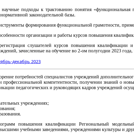
 научные подходы к трактованию понятия «функциональная г
нормативной законодательной базы.
инструменты формирования функциональной грамотности, приме
особенности организации и работы курсов повышения квалифика
 регистрация слушателей курсов повышения квалификации и
ждений, зачисленные на обучение во 2-ом полугодии 2023 года
ябрь-декабрь 2023
рение потребностей специалистов учреждений дополнительного
и профессиональной компетентности, получении знаний о новых
икации педагогических и руководящих кадров учреждений осу
вательных учреждениях;
ования;
разования.
ограмм повышения квалификации Региональный модельный
высшими учебными заведениями, учреждениями культуры и дру