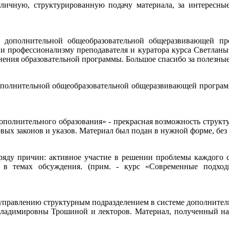
личную, структурированную подачу материала, за интересные 
дополнительной общеобразовательной общеразвивающей про
 и профессионализму преподавателя и куратора курса Светлан
нения образовательной программы. Большое спасибо за полезные
ополнительной общеобразовательной общеразвивающей программ
ополнительного образования» - прекрасная возможность структ
х законов и указов. Материал был подан в нужной форме, без 
ряду причин: активное участие в решении проблемы каждого с
я в темах обсуждения. (прим. - курс «Современные подхо
управлению структурным подразделением в системе дополнитель
Владимировны Трошиной и лекторов. Материал, полученный на 