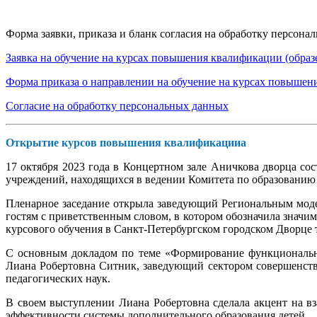
Форма заявки, приказа и бланк согласия на обработку персона
Заявка на обучение на курсах повышения квалификации (образ
Форма приказа о направлении н
а обучение на курсах повышен
Согласие на обработку персональных данных
Открытие курсов повышения квалификацииa
17 октября 2023 года в Концертном зале Аничкова дворца с
учреждений, находящихся в ведении Комитета по образованию 
Пленарное заседание открыла заведующий Региональным мод
гостям с приветственным словом, в котором обозначила знач
курсового обучения в Санкт-Петербургском городском Дворце 
С основным докладом по теме «Формирование функционально
Лиана Робертовна Ситник, заведующий сектором совершенств
педагогических наук.
В своем выступлении Лиана Робертовна сделала акцент на в
эффективности системы дополнительного образования детей.