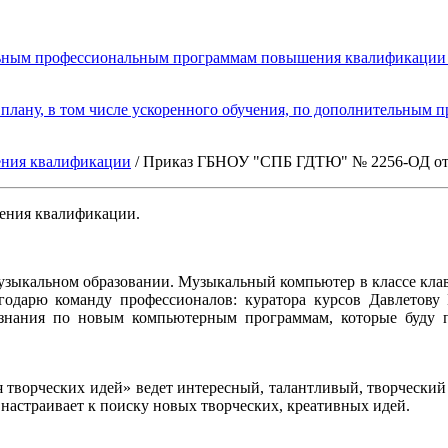
ельным профессиональным программам повышения квалификац
плану, в том числе ускоренного обучения, по дополнительным
ения квалификации
/ Приказ ГБНОУ "СПБ ГДТЮ" № 2256-ОД от 
ения квалификации.
зыкальном образовании. Музыкальный компьютер в классе клав
лагодарю команду профессионалов: куратора курсов Давлетов
нания по новым компьютерным программам, которые буду пр
 творческих идей» ведет интересный, талантливый, творческий 
настраивает к поиску новых творческих, креативных идей.