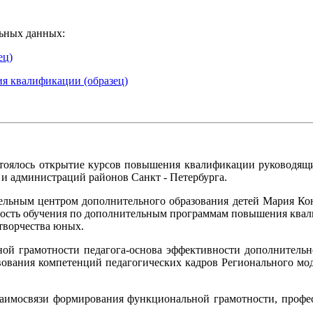
льных данных:
ец)
ия квалификации (образец)
остоялось открытие курсов повышения квалификации руководящи
и администраций районов Санкт - Петербурга.
ельным центром дополнительного образования детей Мария Кон
имость обучения по дополнительным программам повышения ква
творчества юных.
й грамотности педагога-основа эффективности дополнительно
ования компетенций педагогических кадров Регионального моде
заимосвязи формирования функциональной грамотности, професс